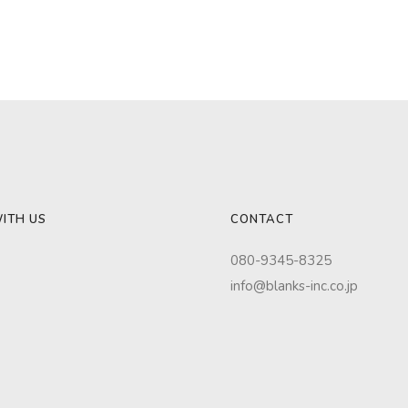
ITH US
CONTACT
080-9345-8325
info@blanks-inc.co.jp