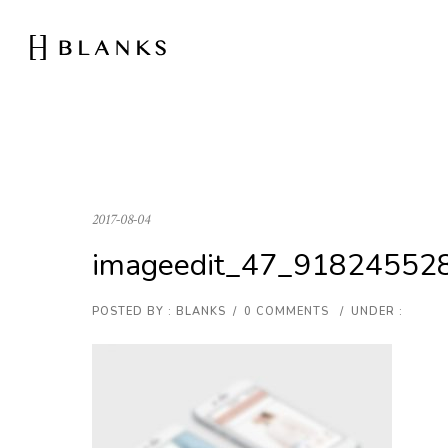
2017-08-04
imageedit_47_91824552
POSTED BY : BLANKS
/
0 COMMENTS
/
UNDER :