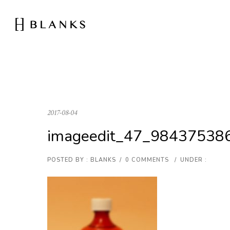
2017-08-04
imageedit_47_98437538
POSTED BY : BLANKS
/
0 COMMENTS
/
UNDER :